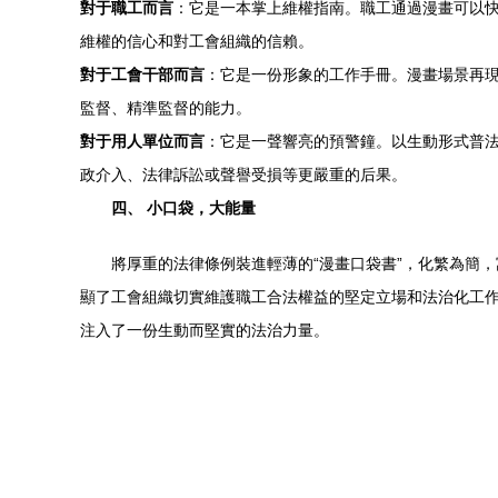
對于職工而言
：它是一本掌上維權指南。職工通過漫畫可以快
維權的信心和對工會組織的信賴。
對于工會干部而言
：它是一份形象的工作手冊。漫畫場景再
監督、精準監督的能力。
對于用人單位而言
：它是一聲響亮的預警鐘。以生動形式普法
政介入、法律訴訟或聲譽受損等更嚴重的后果。
四、 小口袋，大能量
將厚重的法律條例裝進輕薄的“漫畫口袋書”，化繁為簡
顯了工會組織切實維護職工合法權益的堅定立場和法治化工作方式
注入了一份生動而堅實的法治力量。