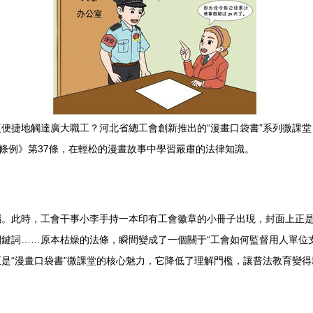
捷地觸達廣大職工？河北省總工會創新推出的“漫畫口袋書”系列微課堂
律監督條例》第37條，在輕松的漫畫故事中學習嚴肅的法律知識。
。此時，工會干事小李手持一本印有工會徽章的小冊子出現，封面上
律關鍵詞……原本枯燥的法條，瞬間變成了一個關于“工會如何監督用人單位支
正是“漫畫口袋書”微課堂的核心魅力，它降低了理解門檻，讓普法教育變