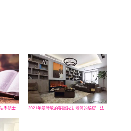
威法學碩士
2021年最時髦的客廳裝法 老師的秘密，法
式魅力讓朋友羨慕破防