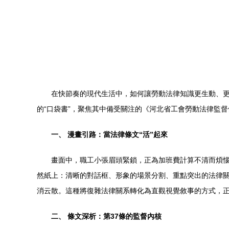
在快節奏的現代生活中，如何讓勞動法律知識更生動、更便
的“口袋書”，聚焦其中備受關注的《河北省工會勞動法
一、 漫畫引路：當法律條文“活”起來
畫面中，職工小張眉頭緊鎖，正為加班費計算不清而煩惱
然紙上：清晰的對話框、形象的場景分割、重點突出的法
消云散。這種將復雜法律關系轉化為直觀視覺敘事的方式，
二、 條文深析：第37條的監督內核