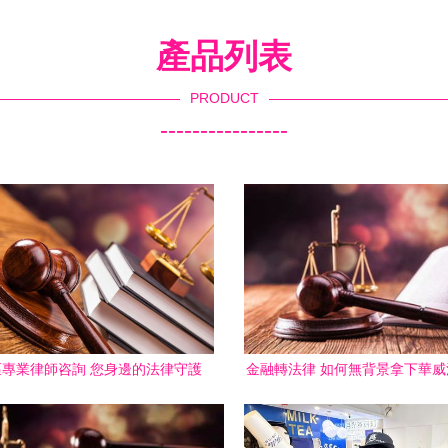
產品列表
PRODUCT
----------------
專業律師咨詢 您身邊的法律守護
金融轉法律 如何無背景拿下華
者