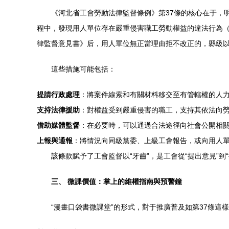
《河北省工會勞動法律監督條例》第37條的核心在于，明
程中，發現用人單位存在嚴重侵害職工勞動權益的違法行為（
律監督意見書》后，用人單位無正當理由拒不改正的，縣級
這些措施可能包括：
提請行政處理
：將案件線索和有關材料移交至有管轄權的人力資源
支持法律援助
：對權益受到嚴重侵害的職工，支持其依法向
借助媒體監督
：在必要時，可以通過合法途徑向社會公開相關情況
上報與通報
：將情況向同級黨委、上級工會報告，或向用人
該條款賦予了工會監督以“牙齒”，是工會從“提出意
三、 微課價值：掌上的維權指南與預警鐘
“漫畫口袋書微課堂”的形式，對于推廣普及如第37