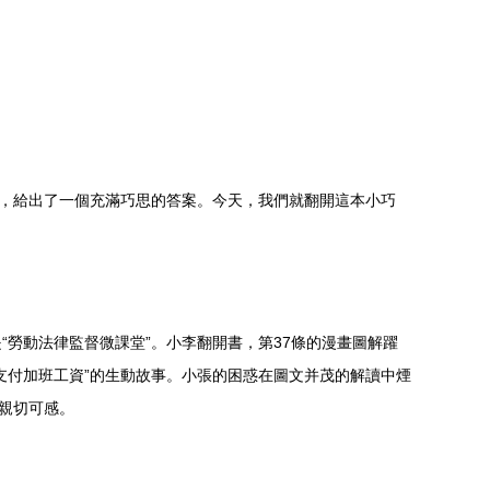
，給出了一個充滿巧思的答案。今天，我們就翻開這本小巧
正是“勞動法律監督微課堂”。小李翻開書，第37條的漫畫圖解躍
付加班工資”的生動故事。小張的困惑在圖文并茂的解讀中煙
得親切可感。