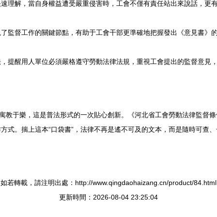
速理解，當自身權益遭受嚴重侵害時，工會不僅有責任站出來說話，更有
現了監督工作的關鍵節點，有助于工會干部更準確地把握發出《意見書
，提醒用人單位必須嚴格遵守勞動法律法規，重視工會提出的監督意見，
，寓教于樂，這是普法形式的一次貼心創新。《河北省工會勞動法律監督條
。揣上這本“口袋書”，法律不再是遙不可及的文本，而是隨時可查、
如若轉載，請注明出處：http://www.qingdaohaizang.cn/product/84.html
更新時間：2026-08-04 23:25:04