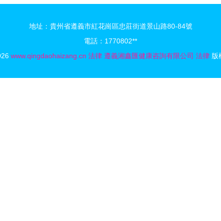
地址：貴州省遵義市紅花崗區忠莊街道景山路80-84號
電話：1770802**
2026
www.qingdaohaizang.cn
法律
遵義湘鑫匯健康咨詢有限公司
法律
版