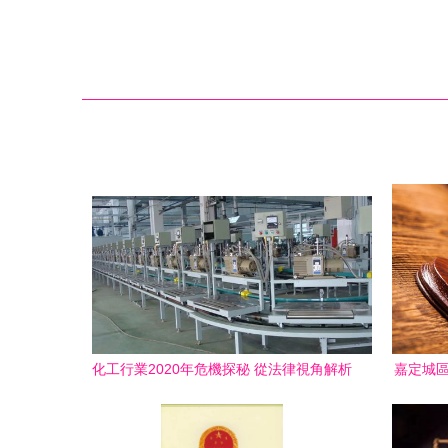
化工行業2020年危機探秘 從法律視角解析
嘉定城區
漲價、關停與裁員