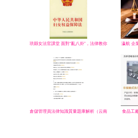
珙縣女法官課堂 面對“亂八卦”，法律教你
瀛航 企
勇敢說“不”
倉儲管理員法律知識質量題庫解析（云南
食品工
工廠適用）