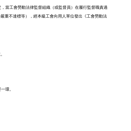
，當工會勞動法律監督組織（或監督員）在履行監督職責過
生條件嚴重不達標等），經本級工會向用人單位發出《工會勞動法
。
。