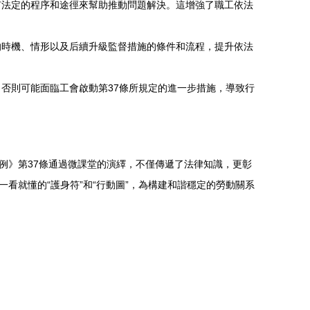
法定的程序和途徑來幫助推動問題解決。這增強了職工依法
》的時機、情形以及后續升級監督措施的條件和流程，提升依法
否則可能面臨工會啟動第37條所規定的進一步措施，導致行
例》第37條通過微課堂的演繹，不僅傳遞了法律知識，更彰
一看就懂的“護身符”和“行動圖”，為構建和諧穩定的勞動關系