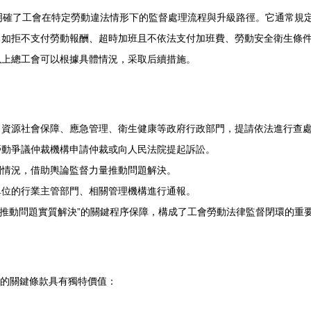
確了工會在特定勞動違法情形下的監督處理流程與升級路徑。它通常規定
如拒不支付勞動報酬、超時加班且不依法支付加班費、勞動安全衛
以上總工會可以根據具體情況，采取后續措施。
社會保障、應急管理、衛生健康等政府行政部門，提請依法進行查處
勞動爭議仲裁機構申請仲裁或向人民法院提起訴訟。
，借助輿論監督力量推動問題解決。
單位的行業主管部門、相關管理機構進行通報。
見”到“推動問題實質解決”的關鍵程序保障，構成了工會勞動法律監督閉環的重要一環
條這樣的關鍵條款具有獨特價值：